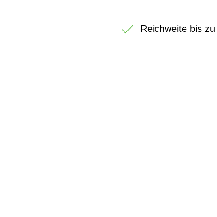
Reichweite bis z
BIKE-LEASIN
EINFACH UND PREISGÜNSTIG ZUM NEU
Wir beraten Sie gerne welches Bike zu Ihre
Anforderungen passt - und können Ihnen att
Konditionen vermitteln.