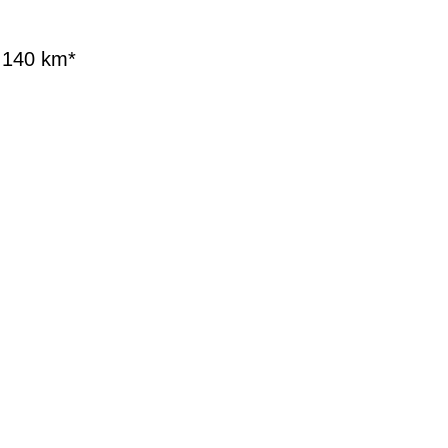
u 140 km*
G
EN DIENSTRAD
n und Ihren
raktive Leasing-