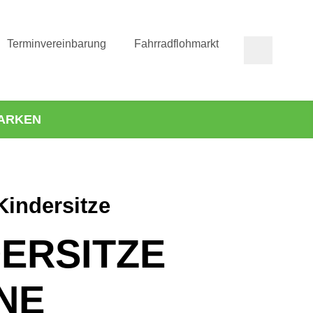
Terminvereinbarung
Fahrradflohmarkt
ARKEN
Kindersitze
DERSITZE
NE