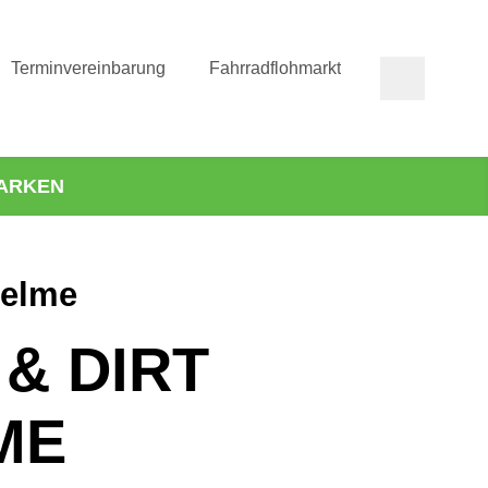
Terminvereinbarung
Fahrradflohmarkt
ARKEN
helme
& DIRT
ME