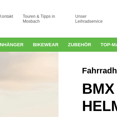
Kontakt
Touren & Tipps in
Unser
Mosbach
Leihradservice
NHÄNGER
BIKEWEAR
ZUBEHÖR
TOP-M
Fahrrad
BMX 
HEL