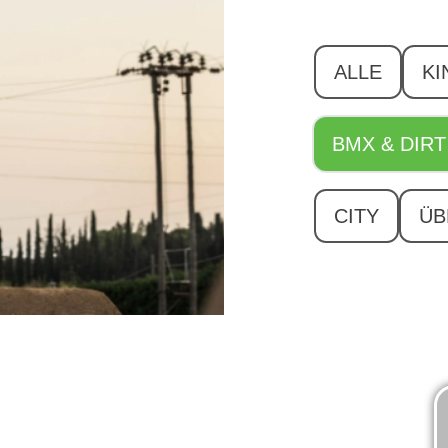
ALLE
KI
BMX & DIRT
CITY
ÜB