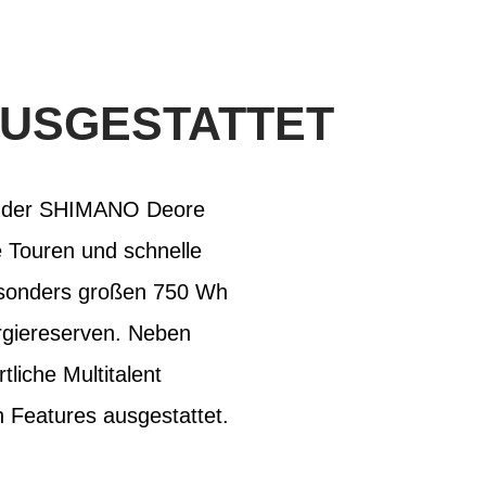
AUSGESTATTET
ce der SHIMANO Deore
e Touren und schnelle
esonders großen 750 Wh
rgiereserven. Neben
liche Multitalent
n Features ausgestattet.